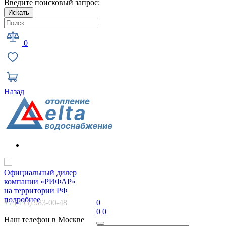
Введите поисковый запрос:
Искать
0
Назад
Официальный дилер
компании «РИФАР»
на территории РФ
подробнее
+7 (495) 983-00-48
0
0
0
Наш телефон в Москве