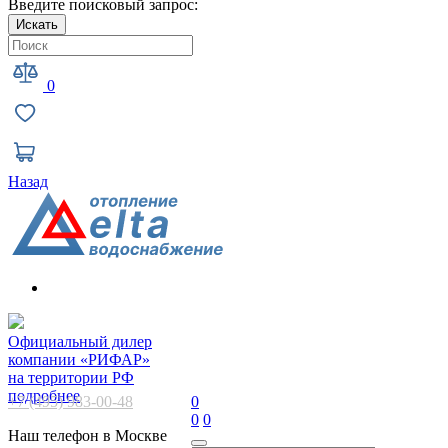
Введите поисковый запрос:
Искать
0
Назад
Официальный дилер
компании «РИФАР»
на территории РФ
подробнее
+7 (495) 983-00-48
0
0
0
Наш телефон в Москве