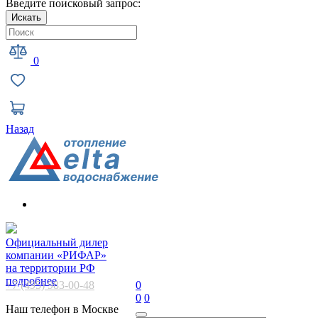
Введите поисковый запрос:
Искать
0
Назад
Официальный дилер
компании «РИФАР»
на территории РФ
подробнее
+7 (495) 983-00-48
0
0
0
Наш телефон в Москве