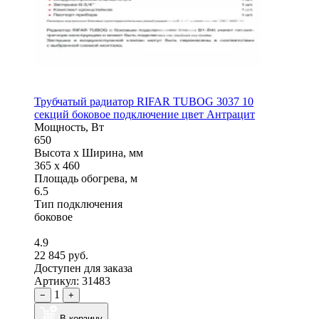
Трубчатый радиатор RIFAR TUBOG 3037 10
секций боковое подключение цвет Антрацит
Мощность, Вт
650
Высота x Ширина, мм
365 x 460
Площадь обогрева, м
6.5
Тип подключения
боковое
4.9
22 845 руб.
Доступен для заказа
Артикул: 31483
1
−
+
В корзину