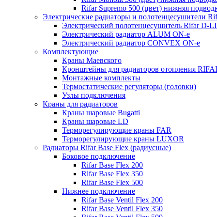
Rifar Supremo 500 (цвет) нижняя подвод
Электрические радиаторы и полотенцесушители Rif
Электрический полотенцесушитель Rifar D-L
Электрический радиатор ALUM ON-e
Электрический радиатор CONVEX ON-e
Комплектующие
Краны Маевского
Кронштейны для радиаторов отопления RIFA
Монтажные комплекты
Термостатические регуляторы (головки)
Узлы подключения
Краны для радиаторов
Краны шаровые Bugatti
Краны шаровые LD
Терморегулирующие краны FAR
Терморегулирующие краны LUXOR
Радиаторы Rifar Base Flex (радиусные)
Боковое подключение
Rifar Base Flex 200
Rifar Base Flex 350
Rifar Base Flex 500
Нижнее подключение
Rifar Base Ventil Flex 200
Rifar Base Ventil Flex 350