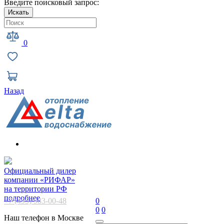
Введите поисковый запрос:
Искать
0
Назад
Официальный дилер
компании «РИФАР»
на территории РФ
подробнее
+7 (495) 983-00-48
0
0
0
Наш телефон в Москве