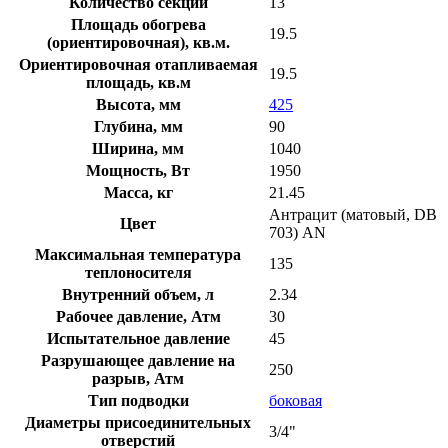
Количество секций
13
Площадь обогрева
19.5
(ориентировочная), кв.м.
Ориентировочная отапливаемая
19.5
площадь, кв.м
Высота, мм
425
Глубина, мм
90
Ширина, мм
1040
Мощность, Вт
1950
Масса, кг
21.45
Антрацит (матовый, DB
Цвет
703) AN
Максимальная температура
135
теплоносителя
Внутренний объем, л
2.34
Рабочее давление, Атм
30
Испытательное давление
45
Разрушающее давление на
250
разрыв, Атм
Тип подводки
боковая
Диаметры присоединительных
3/4"
отверстий