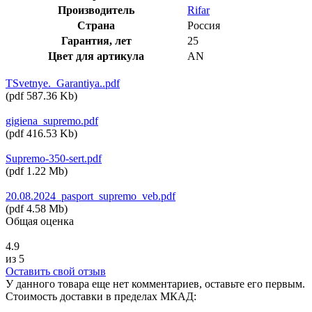
Производитель
Rifar
Страна
Россия
Гарантия, лет
25
Цвет для артикула
AN
TSvetnye._Garantiya..pdf
(
pdf
587.36 Kb
)
gigiena_supremo.pdf
(
pdf
416.53 Kb
)
Supremo-350-sert.pdf
(
pdf
1.22 Mb
)
20.08.2024_pasport_supremo_veb.pdf
(
pdf
4.58 Mb
)
Общая оценка
4.9
из 5
Оставить свой отзыв
У данного товара еще нет комментариев, оставьте его первым.
Стоимость доставки в пределах МКАД: