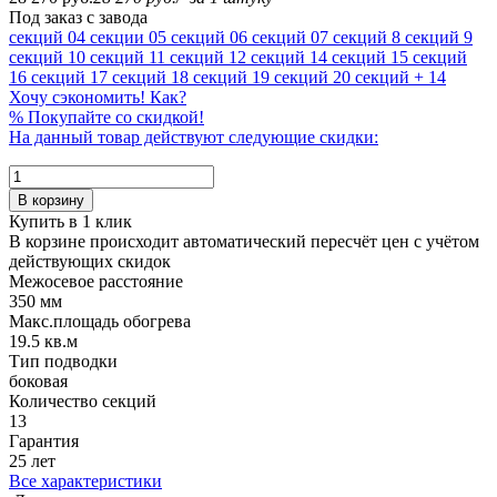
Под заказ с завода
секций
04 секции
05 секций
06 секций
07 секций
8 секций
9
секций
10 секций
11 секций
12 секций
14 секций
15 секций
16 секций
17 секций
18 секций
19 секций
20 секций
+ 14
Хочу сэкономить! Как?
%
Покупайте со скидкой!
На данный товар действуют следующие скидки:
В корзину
Купить в 1 клик
В корзине происходит автоматический пересчёт цен с учётом
действующих скидок
Межосевое расстояние
350 мм
Макс.площадь обогрева
19.5 кв.м
Тип подводки
боковая
Количество cекций
13
Гарантия
25 лет
Все характеристики