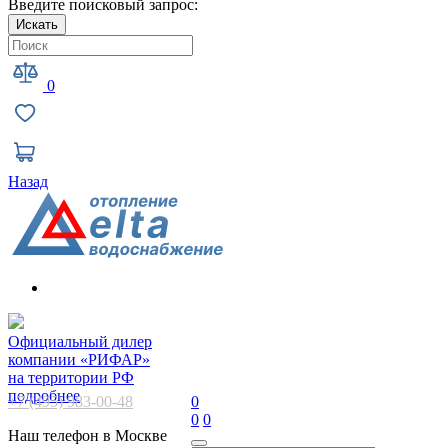
Введите поисковый запрос:
Искать
0
Назад
Официальный дилер
компании «РИФАР»
на территории РФ
подробнее
+7 (495) 983-00-48
0
0
0
Наш телефон в Москве