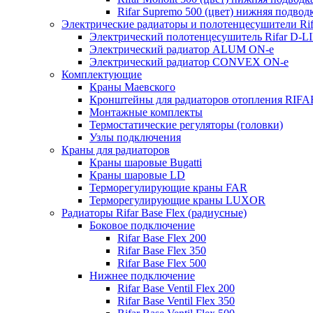
Rifar Supremo 500 (цвет) нижняя подвод
Электрические радиаторы и полотенцесушители Rif
Электрический полотенцесушитель Rifar D-L
Электрический радиатор ALUM ON-e
Электрический радиатор CONVEX ON-e
Комплектующие
Краны Маевского
Кронштейны для радиаторов отопления RIFA
Монтажные комплекты
Термостатические регуляторы (головки)
Узлы подключения
Краны для радиаторов
Краны шаровые Bugatti
Краны шаровые LD
Терморегулирующие краны FAR
Терморегулирующие краны LUXOR
Радиаторы Rifar Base Flex (радиусные)
Боковое подключение
Rifar Base Flex 200
Rifar Base Flex 350
Rifar Base Flex 500
Нижнее подключение
Rifar Base Ventil Flex 200
Rifar Base Ventil Flex 350