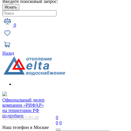
Введите поисковый запрос:
Искать
0
Назад
Официальный дилер
компании «РИФАР»
на территории РФ
подробнее
+7 (495) 983-00-48
0
0
0
Наш телефон в Москве