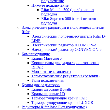
подключение
Нижнее подключение
Rifar Monolit 500 (цвет) нижняя
подводка
Rifar Supremo 500 (цвет) нижняя
подводка
Электрические радиаторы и полотенцесушители
Rifar
Электрический полотенцесушитель Rifar D-
LINE
Электрический радиатор ALUM ON-e
Электрический радиатор CONVEX ON-e
Комплектующие
Краны Маевского
Кронштейны для радиаторов отопления
RIFAR
Монтажные комплекты
Термостатические регуляторы (головки)
Узлы подключения
Краны для радиаторов
Краны шаровые Bugatti
Краны шаровые LD
Терморегулирующие краны FAR
Терморегулирующие краны LUXOR
Радиаторы Rifar Base Flex (радиусные)