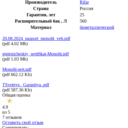
Производитель
Rifar
Страна
Россия
Гарантия, лет
25
Расширительный бак , Л
560
Материал
биметаллический
20.08.2024_pasport_monolit_veb.pdf
(
pdf
4.02 Mb
)
gigienicheskiy_sertifikat-Monolit.pdf
(
pdf
1.03 Mb
)
Monolit-sert.pdf
(
pdf
662.12 Kb
)
TSvetnye._Garantiya..pdf
(
pdf
587.36 Kb
)
Общая оценка
4.9
из 5
7 отзывов
Оставить свой отзыв
Сортировать: