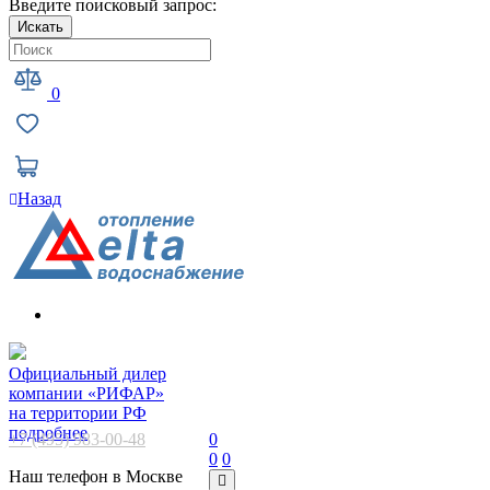
Введите поисковый запрос:
Искать
0
Назад
Официальный дилер
компании «РИФАР»
на территории РФ
подробнее
+7 (495) 983-00-48
0
0
0
Наш телефон в Москве