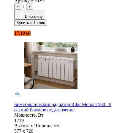
Артикул: 3029
1
−
+
В корзину
Купить в 1 клик
17.19 м²
Биметаллический радиатор Rifar Monolit 500 - 9
секций боковое подключение
Мощность, Вт
1719
Высота x Ширина, мм
577 x 720