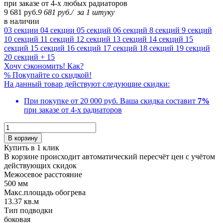
при заказе от 4-х любых радиаторов
9 681 руб.
9 681 руб.
/
за 1 штуку
в наличии
03 секции
04 секции
05 секций
06 секций
8 секций
9 секций
10 секций
11 секций
12 секций
13 секций
14 секций
15
секций
15 секций
16 секций
17 секций
18 секций
19 секций
20 секций
+ 15
Хочу сэкономить! Как?
%
Покупайте со скидкой!
На данный товар действуют следующие скидки:
При покупке от 20 000 руб.
Ваша скидка составит
7%
при заказе от 4-х радиаторов
В корзину
Купить в 1 клик
В корзине происходит автоматический пересчёт цен с учётом
действующих скидок
Межосевое расстояние
500 мм
Макс.площадь обогрева
13.37 кв.м
Тип подводки
боковая