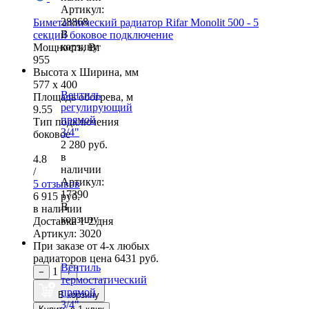
Артикул:
28868
Биметаллический радиатор Rifar Monolit 500 - 5
В
секций боковое подключение
корзину
Мощность, Вт
955
Высота x Ширина, мм
577 x 400
Вентиль
Площадь обогрева, м
регулирующий
9.55
прямой
Тип подключения
3/4"
боковое
2 280 руб.
в
4.8
наличии
/
Артикул:
5 отзывов
17390
6 915 руб.
В
в наличии
корзину
Доставка 1-2 дня
Артикул: 3020
При заказе от 4-х любых
радиаторов цена
6431 руб.
Вентиль
1
−
+
термостатический
прямой
В корзину
3/4"