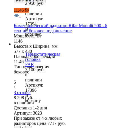
Купить в 1 клик
2 950 руб.
в
11.46 м²
наличии
Артикул:
17394
Биметаллический радиатор Rifar Monolit 500 - 6
В
секций боковое подключение
корзину
Мощность, Вт
1146
Высота x Ширина, мм
577 x 480
Термостатическая
Площадь обогрева, м
головка
11.46
FAR
Тип подключения
3 100 руб.
боковое
в
наличии
5
Артикул:
/
17396
3 отзыва
В
8 298 руб.
корзину
в наличии
Доставка 1-2 дня
Артикул: 3023
При заказе от 4-х любых
радиаторов цена
7717 руб.