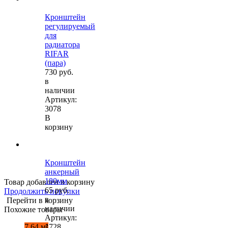
Кронштейн
регулируемый
для
радиатора
RIFAR
(пара)
730 руб.
в
наличии
Артикул:
3078
В
корзину
Кронштейн
анкерный
180мм
Товар добавлен в корзину
65 руб.
Продолжить покупки
в
Перейти в корзину
наличии
Похожие товары
Артикул:
7.64 м²
1728