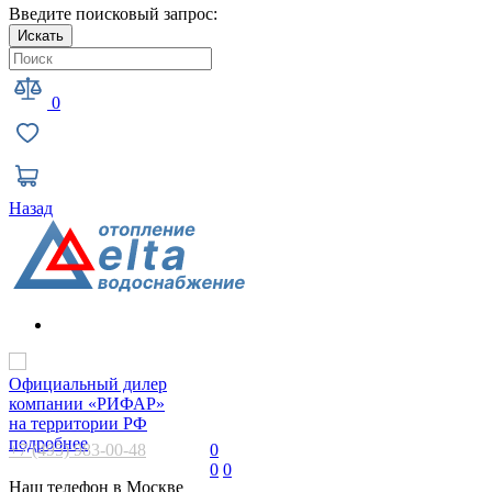
Введите поисковый запрос:
Искать
0
Назад
Официальный дилер
компании «РИФАР»
на территории РФ
подробнее
+7 (495) 983-00-48
0
0
0
Наш телефон в Москве