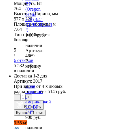
Мощность, Вт
ВР
764
(Oregon
Высота x Ширина, мм
серия
577 x 320
322) 3/4"
Площадь обогрева, м
(ОРИГИНАЛ
7.64
!)
Тип подключения
1 667 руб.
боковое
в
наличии
5
Артикул:
/
4669
6 отзывов
В
5 532 руб.
корзину
в наличии
Доставка 1-2 дня
Артикул: 3017
При заказе от 4-х любых
Кран
радиаторов цена
шаровой
5145 руб.
c
1
−
+
американкой
В корзину
LD ВР
3/4"
Купить в 1 клик
900 руб.
в
9.55 м²
наличии