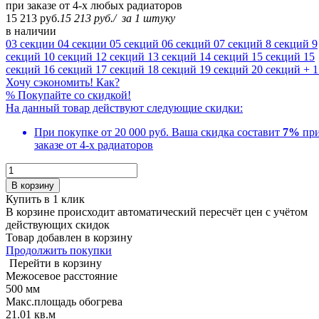
при заказе от 4-х любых радиаторов
15 213 руб.
15 213 руб.
/
за 1 штуку
в наличии
03 секции
04 секции
05 секций
06 секций
07 секций
8 секций
9
секций
10 секций
12 секций
13 секций
14 секций
15 секций
15
секций
16 секций
17 секций
18 секций
19 секций
20 секций
+ 1
Хочу сэкономить! Как?
%
Покупайте со скидкой!
На данный товар действуют следующие скидки:
При покупке от 20 000 руб.
Ваша скидка составит
7%
пр
заказе от 4-х радиаторов
В корзину
Купить в 1 клик
В корзине происходит автоматический пересчёт цен с учётом
действующих скидок
Товар добавлен в корзину
Продолжить покупки
Перейти в корзину
Межосевое расстояние
500 мм
Макс.площадь обогрева
21.01 кв.м