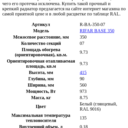
чего его протечка исключена. Купить такой прочный и
крепкий радиатор предлагается на сайте интернет магазина по
самой приятной цене и в любой расцветке по таблице RAL.
Артикул
R-BA-350-07
Модель
RIFAR BASE 350
Межосевое расстояние, мм
350
Количество секций
07
Площадь обогрева
9.73
(ориентировочная), кв.м.
Ориентировочная отапливаемая
9.73
площадь, кв.м
Высота, мм
415
Глубина, мм
90
Ширина, мм
560
Мощность, Вт
973
Масса, кг
8.75
Белый (глянцевый,
Цвет
RAL 9016)
Максимальная температура
135
теплоносителя
Внутренний объем, л
0,18