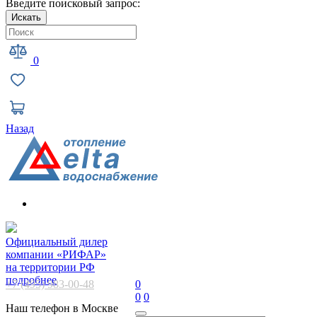
Введите поисковый запрос:
Искать
0
Назад
Официальный дилер
компании «РИФАР»
на территории РФ
подробнее
+7 (495) 983-00-48
0
0
0
Наш телефон в Москве