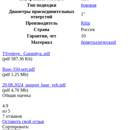
Тип подводки
боковая
Диаметры присоединительных
1"
отверстий
Производитель
Rifar
Страна
Россия
Гарантия, лет
10
Материал
биметаллический
TSvetnye._Garantiya..pdf
(
pdf
587.36 Kb
)
Base-350-sert.pdf
(
pdf
1.25 Mb
)
20.08.2024_pasport_base_veb.pdf
(
pdf
4.70 Mb
)
Общая оценка
4.9
из 5
7 отзывов
Оставить свой отзыв
Сортировать: