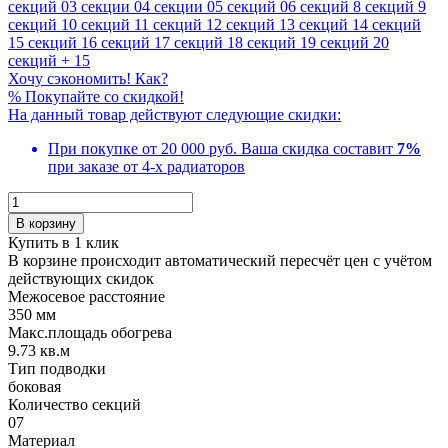
секций
03 секции
04 секции
05 секций
06 секций
8 секций
9
секций
10 секций
11 секций
12 секций
13 секций
14 секций
15 секций
16 секций
17 секций
18 секций
19 секций
20
секций
+ 15
Хочу сэкономить! Как?
%
Покупайте со скидкой!
На данный товар действуют следующие скидки:
При покупке от 20 000 руб.
Ваша скидка составит
7%
при заказе от 4-х радиаторов
В корзину
Купить в 1 клик
В корзине происходит автоматический пересчёт цен с учётом
действующих скидок
Межосевое расстояние
350 мм
Макс.площадь обогрева
9.73 кв.м
Тип подводки
боковая
Количество cекций
07
Материал