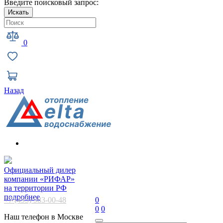
Введите поисковый запрос:
Искать
0
Назад
Официальный дилер
компании «РИФАР»
на территории РФ
подробнее
+7 (495) 983-00-48
0
0
0
Наш телефон в Москве