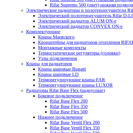
Rifar Supremo 500 (цвет) нижняя подвод
Электрические радиаторы и полотенцесушители Rif
Электрический полотенцесушитель Rifar D-L
Электрический радиатор ALUM ON-e
Электрический радиатор CONVEX ON-e
Комплектующие
Краны Маевского
Кронштейны для радиаторов отопления RIFA
Монтажные комплекты
Термостатические регуляторы (головки)
Узлы подключения
Краны для радиаторов
Краны шаровые Bugatti
Краны шаровые LD
Терморегулирующие краны FAR
Терморегулирующие краны LUXOR
Радиаторы Rifar Base Flex (радиусные)
Боковое подключение
Rifar Base Flex 200
Rifar Base Flex 350
Rifar Base Flex 500
Нижнее подключение
Rifar Base Ventil Flex 200
Rifar Base Ventil Flex 350