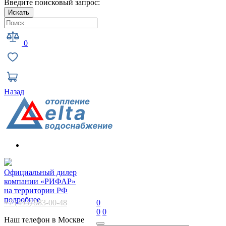
Введите поисковый запрос:
Искать
0
Назад
Официальный дилер
компании «РИФАР»
на территории РФ
подробнее
+7 (495) 983-00-48
0
0
0
Наш телефон в Москве