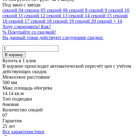
Под заказ с завода
секций
04 секции
05 секций
06 секций
8 секций
9 секций
10
секций
11 секций
12 секций
13 секций
14 секций
15 секций
16 секций
17 секций
18 секций
19 секций
20 секций
+ 14
Хочу сэкономить! Как?
%
Покупайте со скидкой!
На данный товар действуют следующие скидки:
В корзину
Купить в 1 клик
В корзине происходит автоматический пересчёт цен с учётом
действующих скидок
Межосевое расстояние
500 мм
Макс.площадь обогрева
14.14 кв.м
Тип подводки
боковая
Количество cекций
07
Гарантия
25 лет
Все характеристики