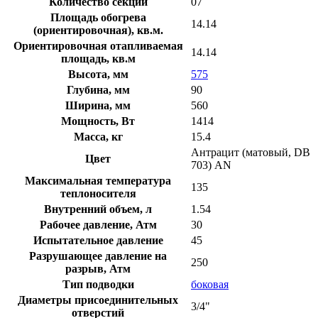
Количество секций
07
Площадь обогрева
14.14
(ориентировочная), кв.м.
Ориентировочная отапливаемая
14.14
площадь, кв.м
Высота, мм
575
Глубина, мм
90
Ширина, мм
560
Мощность, Вт
1414
Масса, кг
15.4
Антрацит (матовый, DB
Цвет
703) AN
Максимальная температура
135
теплоносителя
Внутренний объем, л
1.54
Рабочее давление, Атм
30
Испытательное давление
45
Разрушающее давление на
250
разрыв, Атм
Тип подводки
боковая
Диаметры присоединительных
3/4"
отверстий