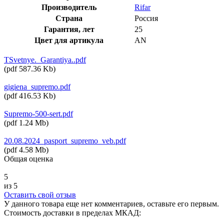
Производитель
Rifar
Страна
Россия
Гарантия, лет
25
Цвет для артикула
AN
TSvetnye._Garantiya..pdf
(
pdf
587.36 Kb
)
gigiena_supremo.pdf
(
pdf
416.53 Kb
)
Supremo-500-sert.pdf
(
pdf
1.24 Mb
)
20.08.2024_pasport_supremo_veb.pdf
(
pdf
4.58 Mb
)
Общая оценка
5
из 5
Оставить свой отзыв
У данного товара еще нет комментариев, оставьте его первым.
Стоимость доставки в пределах МКАД: