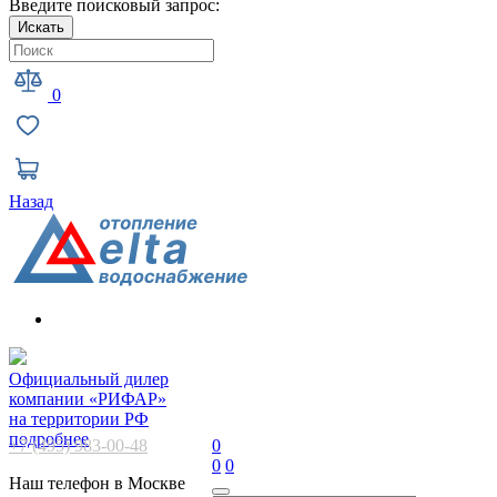
Введите поисковый запрос:
Искать
0
Назад
Официальный дилер
компании «РИФАР»
на территории РФ
подробнее
+7 (495) 983-00-48
0
0
0
Наш телефон в Москве