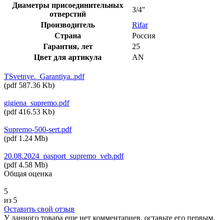
Диаметры присоединительных
3/4"
отверстий
Производитель
Rifar
Страна
Россия
Гарантия, лет
25
Цвет для артикула
AN
TSvetnye._Garantiya..pdf
(
pdf
587.36 Kb
)
gigiena_supremo.pdf
(
pdf
416.53 Kb
)
Supremo-500-sert.pdf
(
pdf
1.24 Mb
)
20.08.2024_pasport_supremo_veb.pdf
(
pdf
4.58 Mb
)
Общая оценка
5
из 5
Оставить свой отзыв
У данного товара еще нет комментариев, оставьте его первым.