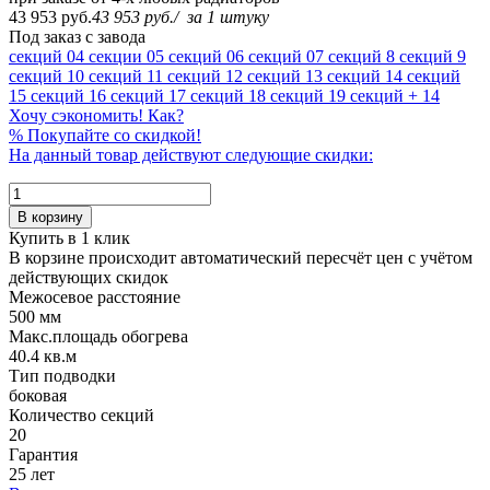
43 953 руб.
43 953 руб.
/
за 1 штуку
Под заказ с завода
секций
04 секции
05 секций
06 секций
07 секций
8 секций
9
секций
10 секций
11 секций
12 секций
13 секций
14 секций
15 секций
16 секций
17 секций
18 секций
19 секций
+ 14
Хочу сэкономить! Как?
%
Покупайте со скидкой!
На данный товар действуют следующие скидки:
В корзину
Купить в 1 клик
В корзине происходит автоматический пересчёт цен с учётом
действующих скидок
Межосевое расстояние
500 мм
Макс.площадь обогрева
40.4 кв.м
Тип подводки
боковая
Количество cекций
20
Гарантия
25 лет