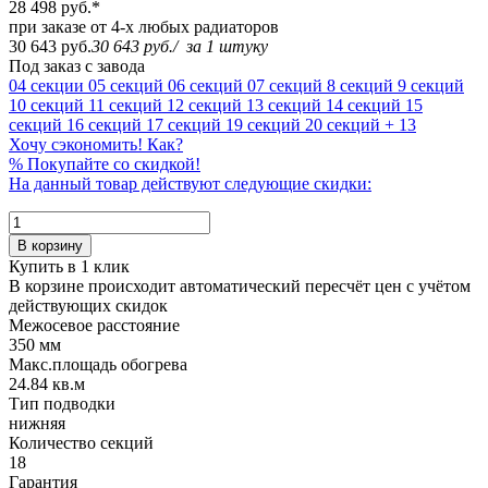
28 498 руб.
*
при заказе от 4-х любых радиаторов
30 643 руб.
30 643 руб.
/
за 1 штуку
Под заказ с завода
04 секции
05 секций
06 секций
07 секций
8 секций
9 секций
10 секций
11 секций
12 секций
13 секций
14 секций
15
секций
16 секций
17 секций
19 секций
20 секций
+ 13
Хочу сэкономить! Как?
%
Покупайте со скидкой!
На данный товар действуют следующие скидки:
В корзину
Купить в 1 клик
В корзине происходит автоматический пересчёт цен с учётом
действующих скидок
Межосевое расстояние
350 мм
Макс.площадь обогрева
24.84 кв.м
Тип подводки
нижняя
Количество cекций
18
Гарантия