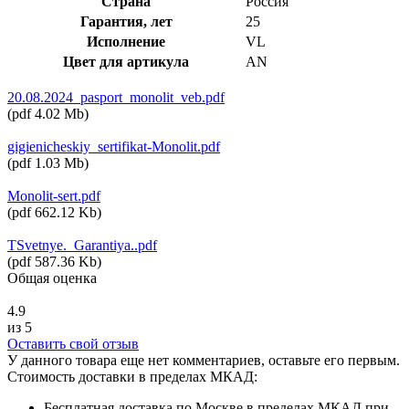
Страна
Россия
Гарантия, лет
25
Исполнение
VL
Цвет для артикула
AN
20.08.2024_pasport_monolit_veb.pdf
(
pdf
4.02 Mb
)
gigienicheskiy_sertifikat-Monolit.pdf
(
pdf
1.03 Mb
)
Monolit-sert.pdf
(
pdf
662.12 Kb
)
TSvetnye._Garantiya..pdf
(
pdf
587.36 Kb
)
Общая оценка
4.9
из 5
Оставить свой отзыв
У данного товара еще нет комментариев, оставьте его первым.
Стоимость доставки в пределах МКАД:
Бесплатная доставка по Москве в пределах МКАД при