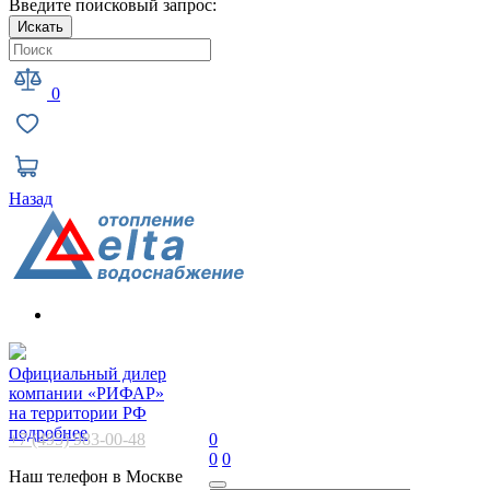
Введите поисковый запрос:
Искать
0
Назад
Официальный дилер
компании «РИФАР»
на территории РФ
подробнее
+7 (495) 983-00-48
0
0
0
Наш телефон в Москве