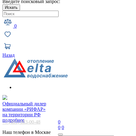
Введите поисковый запрос:
Искать
0
Назад
Официальный дилер
компании «РИФАР»
на территории РФ
подробнее
+7 (495) 983-00-48
0
0
0
Наш телефон в Москве