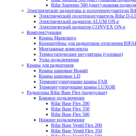
Rifar Supremo 500 (цвет) нижняя подвод
Электрические радиаторы и полотенцесушители Rif
Электрический полотенцесушитель Rifar D-L
Электрический радиатор ALUM ON-e
Электрический радиатор CONVEX ON-e
Комплектующие
Краны Маевского
Кронштейны для радиаторов отопления RIFA
Монтажные комплекты
Термостатические регуляторы (головки)
Узлы подключения
Краны для радиаторов
Краны шаровые Bugatti
Краны шаровые LD
Терморегулирующие краны FAR
Терморегулирующие краны LUXOR
Радиаторы Rifar Base Flex (радиусные)
Боковое подключение
Rifar Base Flex 200
Rifar Base Flex 350
Rifar Base Flex 500
Нижнее подключение
Rifar Base Ventil Flex 200
Rifar Base Ventil Flex 350