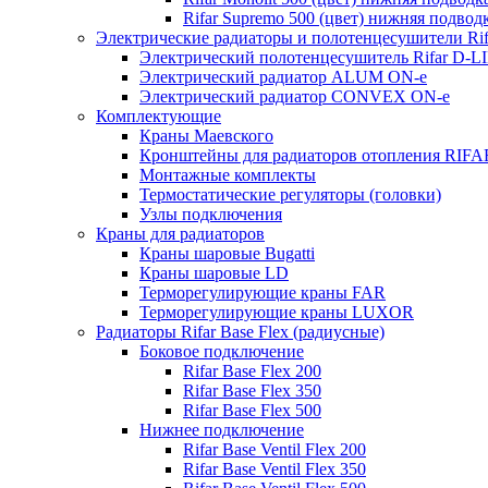
Rifar Supremo 500 (цвет) нижняя подвод
Электрические радиаторы и полотенцесушители Rif
Электрический полотенцесушитель Rifar D-L
Электрический радиатор ALUM ON-e
Электрический радиатор CONVEX ON-e
Комплектующие
Краны Маевского
Кронштейны для радиаторов отопления RIFA
Монтажные комплекты
Термостатические регуляторы (головки)
Узлы подключения
Краны для радиаторов
Краны шаровые Bugatti
Краны шаровые LD
Терморегулирующие краны FAR
Терморегулирующие краны LUXOR
Радиаторы Rifar Base Flex (радиусные)
Боковое подключение
Rifar Base Flex 200
Rifar Base Flex 350
Rifar Base Flex 500
Нижнее подключение
Rifar Base Ventil Flex 200
Rifar Base Ventil Flex 350