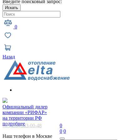
Введите поисковый запрос:
Искать
0
Назад
Официальный дилер
компании «РИФАР»
на территории РФ
подробнее
+7 (495) 983-00-48
0
0
0
Наш телефон в Москве