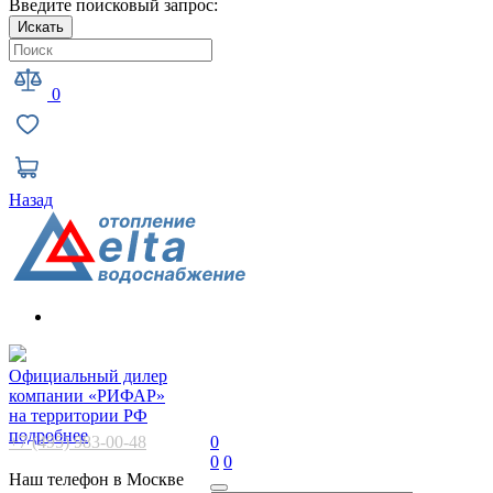
Введите поисковый запрос:
Искать
0
Назад
Официальный дилер
компании «РИФАР»
на территории РФ
подробнее
+7 (495) 983-00-48
0
0
0
Наш телефон в Москве