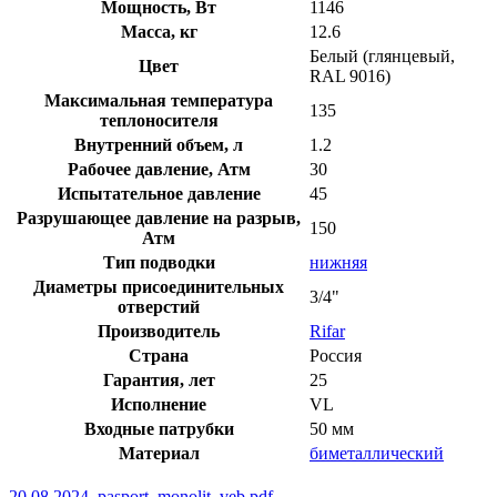
Мощность, Вт
1146
Масса, кг
12.6
Белый (глянцевый,
Цвет
RAL 9016)
Максимальная температура
135
теплоносителя
Внутренний объем, л
1.2
Рабочее давление, Атм
30
Испытательное давление
45
Разрушающее давление на разрыв,
150
Атм
Тип подводки
нижняя
Диаметры присоединительных
3/4"
отверстий
Производитель
Rifar
Страна
Россия
Гарантия, лет
25
Исполнение
VL
Входные патрубки
50 мм
Материал
биметаллический
20.08.2024_pasport_monolit_veb.pdf