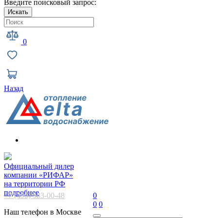
Введите поисковый запрос:
Искать
0
Назад
Официальный дилер
компании «РИФАР»
на территории РФ
подробнее
+7 (495) 983-00-48
0
0
0
Наш телефон в Москве