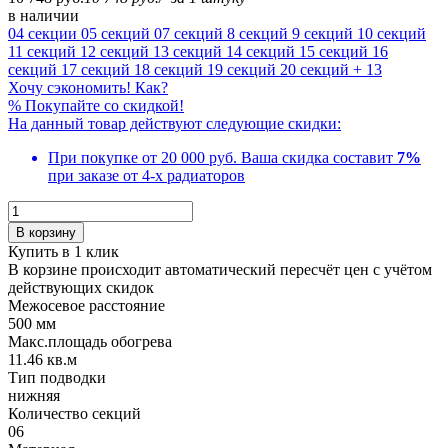
в наличии
04 секции
05 секций
07 секций
8 секций
9 секций
10 секций
11 секций
12 секций
13 секций
14 секций
15 секций
16
секций
17 секций
18 секций
19 секций
20 секций
+ 13
Хочу сэкономить! Как?
%
Покупайте со скидкой!
На данный товар действуют следующие скидки:
При покупке от 20 000 руб.
Ваша скидка составит
7%
при заказе от 4-х радиаторов
В корзину
Купить в 1 клик
В корзине происходит автоматический пересчёт цен с учётом
действующих скидок
Межосевое расстояние
500 мм
Макс.площадь обогрева
11.46 кв.м
Тип подводки
нижняя
Количество cекций
06