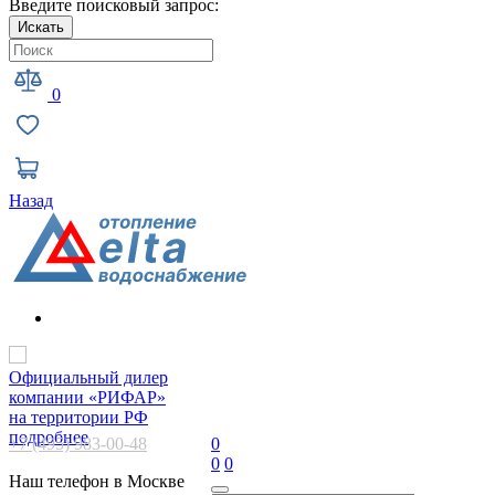
Введите поисковый запрос:
Искать
0
Назад
Официальный дилер
компании «РИФАР»
на территории РФ
подробнее
+7 (495) 983-00-48
0
0
0
Наш телефон в Москве