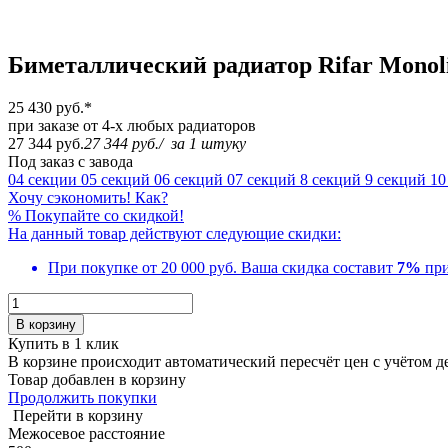
Биметаллический радиатор Rifar Monolit
25 430 руб.
*
при заказе от 4-х любых радиаторов
27 344 руб.
27 344 руб.
/
за 1 штуку
Под заказ с завода
04 секции
05 секций
06 секций
07 секций
8 секций
9 секций
10
Хочу сэкономить! Как?
%
Покупайте со скидкой!
На данный товар действуют следующие скидки:
При покупке от 20 000 руб.
Ваша скидка составит
7%
при
В корзину
Купить в 1 клик
В корзине происходит автоматический пересчёт цен с учётом 
Товар добавлен в корзину
Продолжить покупки
Перейти в корзину
Межосевое расстояние