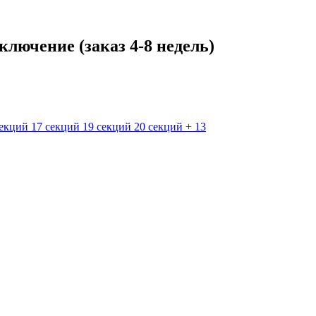
ключение (заказ 4-8 недель)
секций
17 секций
19 секций
20 секций
+ 13