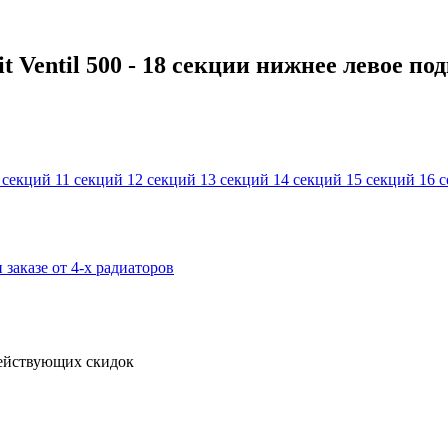
 Ventil 500 - 18 секции нижнее левое под
 секций
11 секций
12 секций
13 секций
14 секций
15 секций
16 
 заказе от 4-х радиаторов
действующих скидок