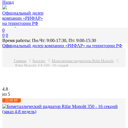
Назад
Официальный дилер
компании «РИФАР»
на территории РФ
подробнее
0
0
0
Время работы: Пн-Чт: 9:00-17:30, Пт: 9:00-15:30
Официальный дилер компании «РИФАР»
на территории РФ
МЕНЮ
Главная
Каталог
Монолитные радиаторы Rifar Monolit
Rifar Monolit 3/4 350 - 16 секций
4.8
из 5
22.08 М²