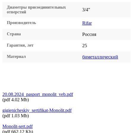
Диаметры присоединительных
3/4"
отверстий
Производитель
Rifar
Страна
Россия
Гарантия, лет
25
Материал
биметаллический
20.08.2024_pasport_monolit_veb.pdf
(
pdf
4.02 Mb
)
gigienicheskiy_sertifikat-Monolit.pdf
(
pdf
1.03 Mb
)
Monolit-sert.pdf
(
pdf
662.12 Kb
)