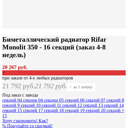
Биметаллический радиатор Rifar
Monolit 350 - 16 секций (заказ 4-8
недель)
20 267 руб.
*
при заказе от 4-х любых радиаторов
21 792 руб.
21 792 руб.
/
за 1 штуку
Под заказ с завода
секций
04 секции
04 секции
05 секций
06 секций
07 секций
8
секций
9 секций
10 секций
11 секций
12 секций
13 секций
14
секций
15 секций
17 секций
18 секций
19 секций
20 секций
+
15
Хочу сэкономить! Как?
%
Покупайте со скидкой!