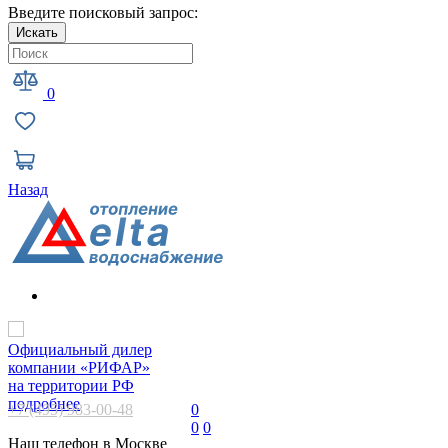
Введите поисковый запрос:
Искать
0
Назад
Официальный дилер
компании «РИФАР»
на территории РФ
подробнее
+7 (495) 983-00-48
0
0
0
Наш телефон в Москве