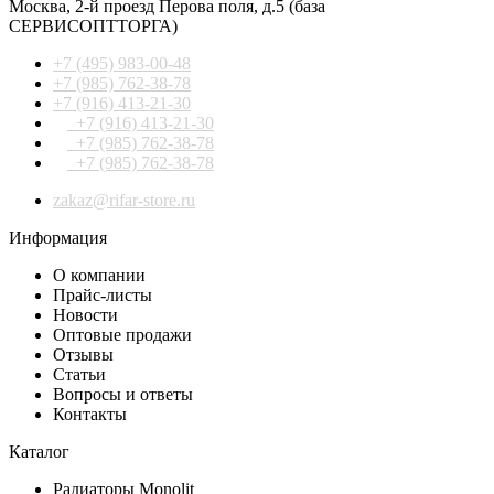
Москва
,
2-й проезд Перова поля, д.5
(база
СЕРВИСОПТТОРГА)
+7 (495) 983-00-48
+7 (985) 762-38-78
+7 (916) 413-21-30
+7 (916) 413-21-30
+7 (985) 762-38-78
+7 (985) 762-38-78
zakaz@rifar-store.ru
Информация
О компании
Прайс-листы
Новости
Оптовые продажи
Отзывы
Статьи
Вопросы и ответы
Контакты
Каталог
Радиаторы Monolit