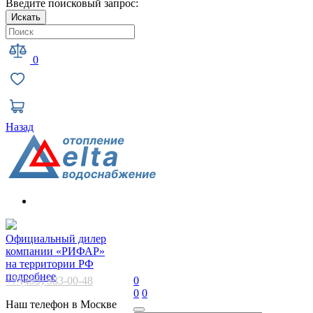
Введите поисковый запрос:
Искать
0
Назад
Официальный дилер
компании «РИФАР»
на территории РФ
подробнее
+7 (495) 983-00-48
0
0
0
Наш телефон в Москве