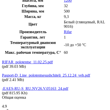
Высота, мм
1200
Глубина, мм
32
Ширина, мм
500
Масса, кг
9,3
Белый (глянцевый, RAL
Цвет
9016)
Производитель
Rifar
Гарантия, лет
1
Температурный диапозон
-10 до +50 °С
эксплуатации
Макс. рабочая температура, C°
60
RIFAR_polotentse_11.02.25.pdf
(
pdf
39.03 Mb
)
Pasport-D_Line_polotentsesushchiteli_25.12.24_veb.pdf
(
pdf
2.41 Mb
)
-EAES-RU-S_RU.NV26.V.05163_24.pdf
(
pdf
815.95 Kb
)
Общая оценка
4.9