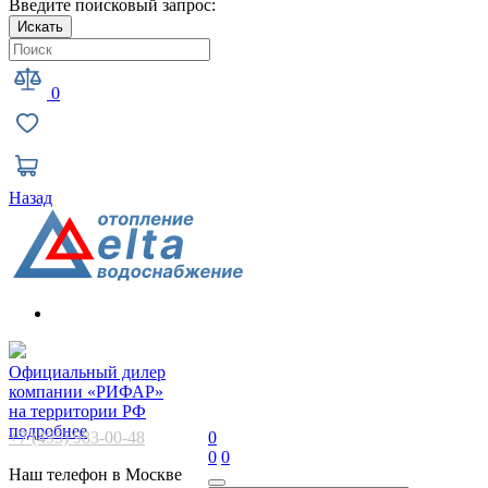
Введите поисковый запрос:
Искать
0
Назад
Официальный дилер
компании «РИФАР»
на территории РФ
подробнее
+7 (495) 983-00-48
0
0
0
Наш телефон в Москве