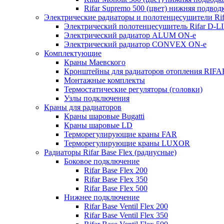
Rifar Supremo 500 (цвет) нижняя подвод
Электрические радиаторы и полотенцесушители Rif
Электрический полотенцесушитель Rifar D-L
Электрический радиатор ALUM ON-e
Электрический радиатор CONVEX ON-e
Комплектующие
Краны Маевского
Кронштейны для радиаторов отопления RIFA
Монтажные комплекты
Термостатические регуляторы (головки)
Узлы подключения
Краны для радиаторов
Краны шаровые Bugatti
Краны шаровые LD
Терморегулирующие краны FAR
Терморегулирующие краны LUXOR
Радиаторы Rifar Base Flex (радиусные)
Боковое подключение
Rifar Base Flex 200
Rifar Base Flex 350
Rifar Base Flex 500
Нижнее подключение
Rifar Base Ventil Flex 200
Rifar Base Ventil Flex 350