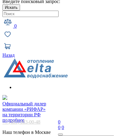
Введите поисковый запрос:
Искать
0
Назад
Официальный дилер
компании «РИФАР»
на территории РФ
подробнее
+7 (495) 983-00-48
0
0
0
Наш телефон в Москве