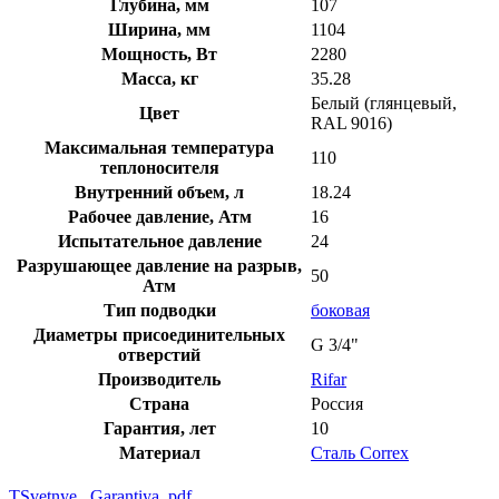
Глубина, мм
107
Ширина, мм
1104
Мощность, Вт
2280
Масса, кг
35.28
Белый (глянцевый,
Цвет
RAL 9016)
Максимальная температура
110
теплоносителя
Внутренний объем, л
18.24
Рабочее давление, Атм
16
Испытательное давление
24
Разрушающее давление на разрыв,
50
Атм
Тип подводки
боковая
Диаметры присоединительных
G 3/4"
отверстий
Производитель
Rifar
Страна
Россия
Гарантия, лет
10
Материал
Сталь Correx
TSvetnye._Garantiya..pdf