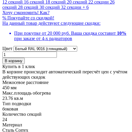
12 секций
16 секций
18 секций
20 секций
22 секции
26
секций
28 секций
30 секций
32 секции
+ 6
Хочу сэкономить! Как?
%
Покупайте со скидкой!
На данный товар действуют следующие скидки:
При покупке от 20 000 руб.
Ваша скидка составит
10%
при заказе от 4-х радиаторов
Цвет
В корзину
Купить в 1 клик
В корзине происходит автоматический пересчёт цен с учётом
действующих скидок
Межосевое расстояние
450 мм
Макс.площадь обогрева
23.76 кв.м
Тип подводки
боковая
Количество cекций
24
Материал
Сталь Correx