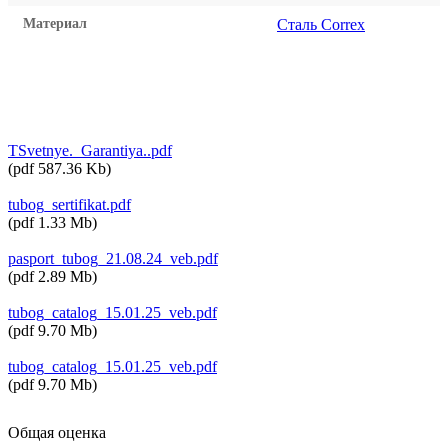
Материал
Сталь Correx
TSvetnye._Garantiya..pdf
(
pdf
587.36 Kb
)
tubog_sertifikat.pdf
(
pdf
1.33 Mb
)
pasport_tubog_21.08.24_veb.pdf
(
pdf
2.89 Mb
)
tubog_catalog_15.01.25_veb.pdf
(
pdf
9.70 Mb
)
tubog_catalog_15.01.25_veb.pdf
(
pdf
9.70 Mb
)
Общая оценка