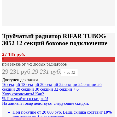
Трубчатый радиатор RIFAR TUBOG
3052 12 секций боковое подключение
27 185 руб.
*
при заказе от 4-х любых радиаторов
29 231 руб.
29 231 руб.
/
за 12
Доступен для заказа
16 секций
18 секций
20 секций
22 секции
24 секции
26
секций
28 секций
30 секций
32 секции
+ 6
Хочу сэкономить! Как?
%
Покупайте со скидкой!
На данный товар действуют следующие скидки:
При покупке от 20 000 руб.
Ваша скидка составит
10%
при заказе от 4-х радиаторов