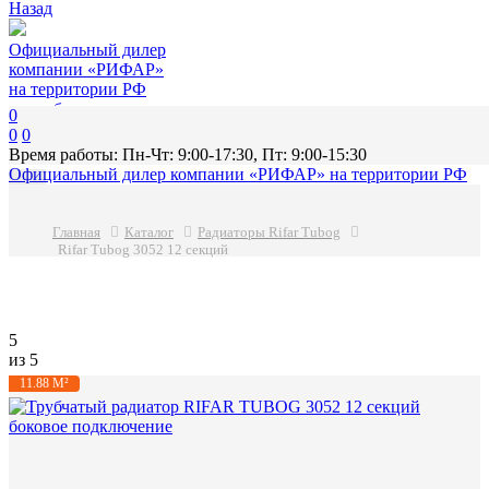
Назад
Официальный дилер
компании «РИФАР»
на территории РФ
подробнее
0
0
0
Время работы: Пн-Чт: 9:00-17:30, Пт: 9:00-15:30
Официальный дилер компании «РИФАР»
на территории РФ
МЕНЮ
Главная
Каталог
Радиаторы Rifar Tubog
Rifar Tubog 3052 12 секций
5
из 5
11.88 М²