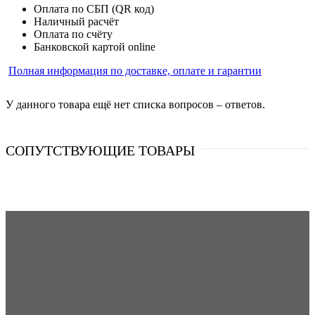
Оплата по СБП (QR код)
Наличный расчёт
Оплата по счёту
Банковской картой online
Полная информация по доставке, оплате и гарантии
У данного товара ещё нет списка вопросов – ответов.
СОПУТСТВУЮЩИЕ ТОВАРЫ
Напольный кронштейн для трёх колончатых радиаторов 
от 3 800 руб.
в наличии
Артикул: 28482
В корзину