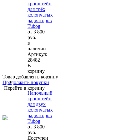
кронштейн
для трёх
колончатых
радиаторов
Tubog
от 3 800
руб.
в
наличии
Артикул:
28482
В
корзину
Товар добавлен в корзину
Продолжить покупки
Перейти в корзину
Напольный
кронштейн
для двух
колончатых
радиаторов
Tubog
от 3 800
руб.
Доступен