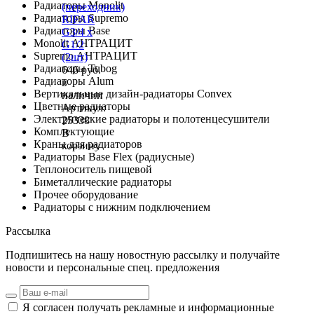
Радиаторы Monolit
(переходник)
Радиаторы Supremo
RIFAR
Радиаторы Base
G3/4 х
Monolit АНТРАЦИТ
G1/2
Supremo АНТРАЦИТ
(2шт)
Радиаторы Tubog
646 руб.
Радиаторы Alum
в
Вертикальные дизайн-радиаторы Convex
наличии
Цветные радиаторы
Артикул:
Электрические радиаторы и полотенцесушители
25338
Комплектующие
В
Краны для радиаторов
корзину
Радиаторы Base Flex (радиусные)
Теплоноситель пищевой
Биметаллические радиаторы
Прочее оборудование
Радиаторы с нижним подключением
Рассылка
Подпишитесь на нашу новостную рассылку и получайте
новости и персональные спец. предложения
Я согласен получать рекламные и информационные