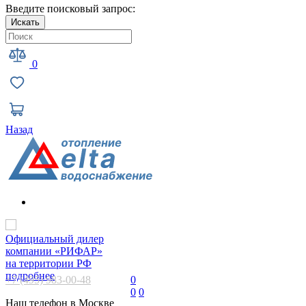
Введите поисковый запрос:
Искать
0
Назад
Официальный дилер
компании «РИФАР»
на территории РФ
подробнее
+7 (495) 983-00-48
0
0
0
Наш телефон в Москве