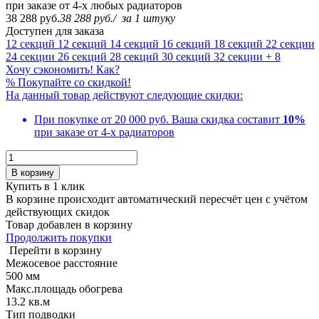
при заказе от 4-х любых радиаторов
38 288 руб.
38 288 руб.
/
за 1 штуку
Доступен для заказа
12 секций
12 секций
14 секций
16 секций
18 секций
22 секции
24 секции
26 секций
28 секций
30 секций
32 секции
+ 8
Хочу сэкономить! Как?
%
Покупайте со скидкой!
На данный товар действуют следующие скидки:
При покупке от 20 000 руб.
Ваша скидка составит
10%
при заказе от 4-х радиаторов
В корзину
Купить в 1 клик
В корзине происходит автоматический пересчёт цен с учётом
действующих скидок
Товар добавлен в корзину
Продолжить покупки
Перейти в корзину
Межосевое расстояние
500 мм
Макс.площадь обогрева
13.2 кв.м
Тип подводки