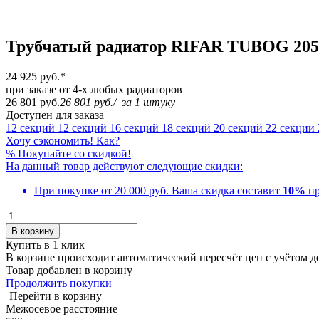
Трубчатый радиатор RIFAR TUBOG 2057
24 925 руб.
*
при заказе от 4-х любых радиаторов
26 801 руб.
26 801 руб.
/
за 1 штуку
Доступен для заказа
12 секций
12 секций
16 секций
18 секций
20 секций
22 секции
Хочу сэкономить! Как?
%
Покупайте со скидкой!
На данный товар действуют следующие скидки:
При покупке от 20 000 руб.
Ваша скидка составит
10%
пр
В корзину
Купить в 1 клик
В корзине происходит автоматический пересчёт цен с учётом 
Товар добавлен в корзину
Продолжить покупки
Перейти в корзину
Межосевое расстояние