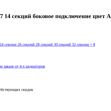
 14 секций боковое подключение цвет 
24 секции
26 секций
28 секций
30 секций
32 секции
+ 8
и заказе от 4-х радиаторов
действующих скидок