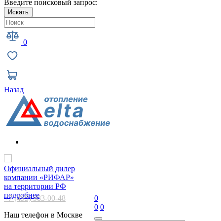
Введите поисковый запрос:
Искать
0
Назад
Официальный дилер
компании «РИФАР»
на территории РФ
подробнее
+7 (495) 983-00-48
0
0
0
Наш телефон в Москве