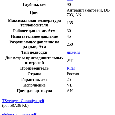
Глубина, мм
90
Антрацит (матовый, DB
Цвет
703) AN
Максимальная температура
135
теплоносителя
Рабочее давление, Атм
30
Испытательное давление
45
Разрушающее давление на
250
разрыв, Атм
Тип подводки
нижняя
Диаметры присоединительных
3/4"
отверстий
Производитель
Rifar
Страна
Россия
Гарантия, лет
25
Исполнение
VL
Цвет для артикула
AN
TSvetnye._Garantiya..pdf
(
pdf
587.36 Kb
)
gigiena_supremo.pdf