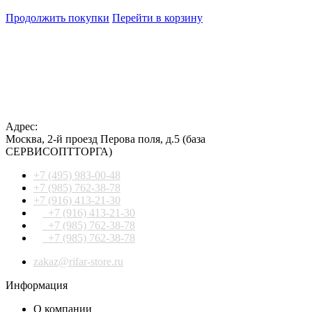
Продолжить покупки
Перейти в корзину
Адрес:
Москва
,
2-й проезд Перова поля, д.5
(база
СЕРВИСОПТТОРГА)
+7 (495) 983-00-48
+7 (985) 762-38-78
+7 (916) 413-21-30
+7 (916) 413-21-30
+7 (985) 762-38-78
+7 (985) 762-38-78
zakaz@rifar-store.ru
Информация
О компании