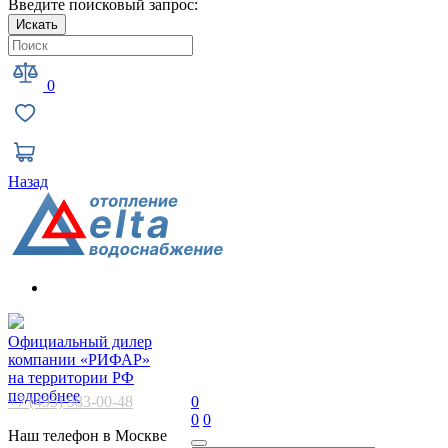
Введите поисковый запрос:
Искать
0
Назад
Официальный дилер
компании «РИФАР»
на территории РФ
подробнее
+7 (495) 983-00-48
0
0
0
Наш телефон в Москве