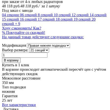
при заказе от 4-х любых радиаторов
48 118 руб.
48 118 руб.
/
за 1 штуку
Под заказ с завода
04 секции
06 секций
8 секций
10 секций
12 секций
14 секций
15 секций
16 секций
17 секций
18 секций
19 секций
20
секций
+ 9
Хочу сэкономить! Как?
%
Покупайте со скидкой!
На данный товар действуют следующие скидки:
Модификация
Выбор размера:
В корзину
Купить в 1 клик
В корзине происходит автоматический пересчёт цен с учётом
действующих скидок
Межосевое расстояние
350 мм
Тип подводки
нижняя
Гарантия
25 лет
Все характеристики
Доставка