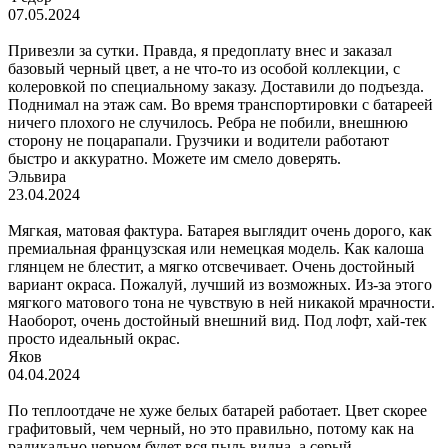
07.05.2024
Привезли за сутки. Правда, я предоплату внес и заказал
базовый черный цвет, а не что-то из особой коллекции, с
колеровкой по специальному заказу. Доставили до подъезда.
Поднимал на этаж сам. Во время транспортировки с батареей
ничего плохого не случилось. Ребра не побили, внешнюю
сторону не поцарапали. Грузчики и водители работают
быстро и аккуратно. Можете им смело доверять.
Эльвира
23.04.2024
Мягкая, матовая фактура. Батарея выглядит очень дорого, как
премиальная французская или немецкая модель. Как калоша
глянцем не блестит, а мягко отсвечивает. Очень достойный
вариант окраса. Пожалуй, лучший из возможных. Из-за этого
мягкого матового тона не чувствую в ней никакой мрачности.
Наоборот, очень достойный внешний вид. Под лофт, хай-тек
просто идеальный окрас.
Яков
04.04.2024
По теплоотдаче не хуже белых батарей работает. Цвет скорее
графитовый, чем черный, но это правильно, потому как на
радикально черном будет вся пыль видна, а серый