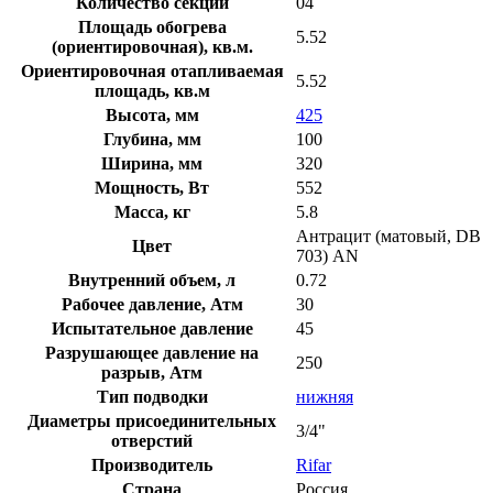
Количество секций
04
Площадь обогрева
5.52
(ориентировочная), кв.м.
Ориентировочная отапливаемая
5.52
площадь, кв.м
Высота, мм
425
Глубина, мм
100
Ширина, мм
320
Мощность, Вт
552
Масса, кг
5.8
Антрацит (матовый, DB
Цвет
703) AN
Внутренний объем, л
0.72
Рабочее давление, Атм
30
Испытательное давление
45
Разрушающее давление на
250
разрыв, Атм
Тип подводки
нижняя
Диаметры присоединительных
3/4"
отверстий
Производитель
Rifar
Страна
Россия