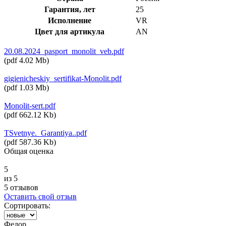
Гарантия, лет
25
Исполнение
VR
Цвет для артикула
AN
20.08.2024_pasport_monolit_veb.pdf
(
pdf
4.02 Mb
)
gigienicheskiy_sertifikat-Monolit.pdf
(
pdf
1.03 Mb
)
Monolit-sert.pdf
(
pdf
662.12 Kb
)
TSvetnye._Garantiya..pdf
(
pdf
587.36 Kb
)
Общая оценка
5
из 5
5 отзывов
Оставить свой отзыв
Сортировать:
Федор