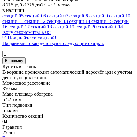
8 715 руб.
8 715 руб.
/
за 1 штуку
в наличии
секций
05 секций
06 секций
07 секций
8 секций
9 секций
10
секций
11 секций
12 секций
13 секций
14 секций
15 секций
16 секций
17 секций
18 секций
19 секций
20 секций
+ 14
Хочу сэкономить! Как?
%
Покупайте со скидкой!
На данный товар действуют следующие скидки:
В корзину
Купить в 1 клик
В корзине происходит автоматический пересчёт цен с учётом
действующих скидок
Межосевое расстояние
350 мм
Макс.площадь обогрева
5.52 кв.м
Тип подводки
нижняя
Количество cекций
04
Гарантия
25 лет