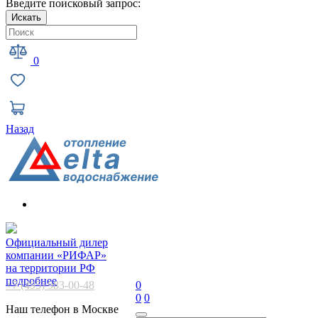
Введите поисковый запрос:
Искать
0
Назад
Официальный дилер
компании «РИФАР»
на территории РФ
подробнее
+7 (495) 983-00-48
0
0
0
Наш телефон в Москве