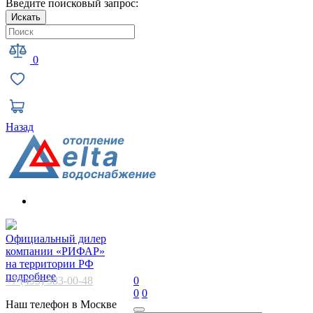
Введите поисковый запрос:
Искать
0
Назад
Официальный дилер
компании «РИФАР»
на территории РФ
подробнее
+7 (495) 983-00-48
0
0
0
Наш телефон в Москве