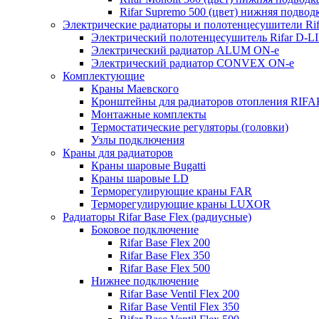
Rifar Supremo 500 (цвет) нижняя подвод
Электрические радиаторы и полотенцесушители Rif
Электрический полотенцесушитель Rifar D-L
Электрический радиатор ALUM ON-e
Электрический радиатор CONVEX ON-e
Комплектующие
Краны Маевского
Кронштейны для радиаторов отопления RIFA
Монтажные комплекты
Термостатические регуляторы (головки)
Узлы подключения
Краны для радиаторов
Краны шаровые Bugatti
Краны шаровые LD
Терморегулирующие краны FAR
Терморегулирующие краны LUXOR
Радиаторы Rifar Base Flex (радиусные)
Боковое подключение
Rifar Base Flex 200
Rifar Base Flex 350
Rifar Base Flex 500
Нижнее подключение
Rifar Base Ventil Flex 200
Rifar Base Ventil Flex 350