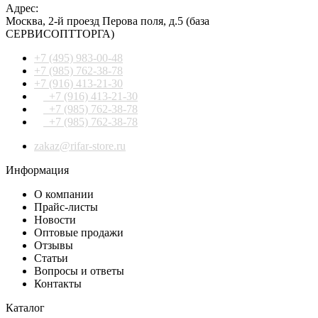
Адрес:
Москва
,
2-й проезд Перова поля, д.5
(база
СЕРВИСОПТТОРГА)
+7 (495) 983-00-48
+7 (985) 762-38-78
+7 (916) 413-21-30
+7 (916) 413-21-30
+7 (985) 762-38-78
+7 (985) 762-38-78
zakaz@rifar-store.ru
Информация
О компании
Прайс-листы
Новости
Оптовые продажи
Отзывы
Статьи
Вопросы и ответы
Контакты
Каталог