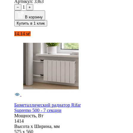
Артикул: 3363
1
−
+
В корзину
Купить в 1 клик
14.14 м²
Биметаллический радиатор Rifar
Supremo 500 - 7 секции
Мощность, Вт
1414
Высота x Ширина, мм
575 x 560