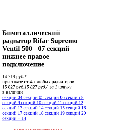
Биметаллический
радиатор Rifar Supremo
Ventil 500 - 07 секций
нижнее правое
подключение
14 719 руб.
*
при заказе от 4-х любых радиаторов
15 827 руб.
15 827 руб.
/
за 1 штуку
в наличии
секций
04 секции
05 секций
06 секций
8
секций
9 секций
10 секций
11 секций
12
секций
13 секций
14 секций
15 секций
16
секций
17 секций
18 секций
19 секций
20
секций
+ 14