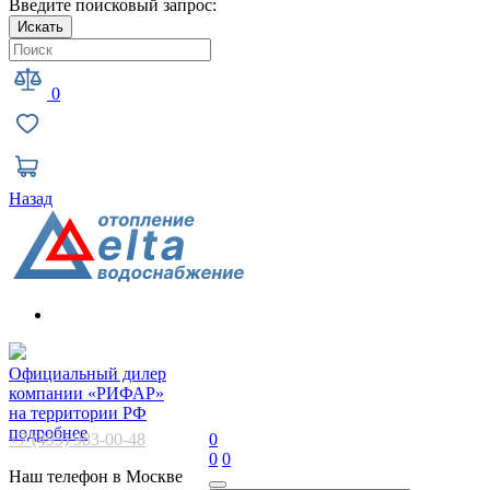
Введите поисковый запрос:
Искать
0
Назад
Официальный дилер
компании «РИФАР»
на территории РФ
подробнее
+7 (495) 983-00-48
0
0
0
Наш телефон в Москве