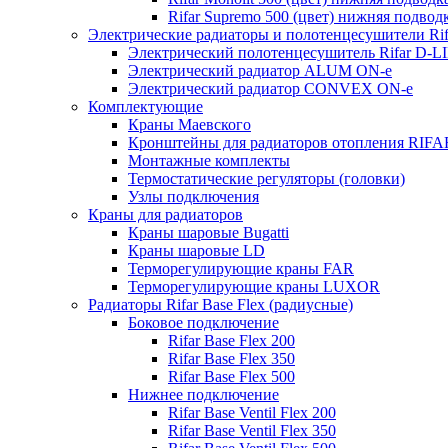
Rifar Supremo 500 (цвет) нижняя подвод
Электрические радиаторы и полотенцесушители Rif
Электрический полотенцесушитель Rifar D-L
Электрический радиатор ALUM ON-e
Электрический радиатор CONVEX ON-e
Комплектующие
Краны Маевского
Кронштейны для радиаторов отопления RIFA
Монтажные комплекты
Термостатические регуляторы (головки)
Узлы подключения
Краны для радиаторов
Краны шаровые Bugatti
Краны шаровые LD
Терморегулирующие краны FAR
Терморегулирующие краны LUXOR
Радиаторы Rifar Base Flex (радиусные)
Боковое подключение
Rifar Base Flex 200
Rifar Base Flex 350
Rifar Base Flex 500
Нижнее подключение
Rifar Base Ventil Flex 200
Rifar Base Ventil Flex 350