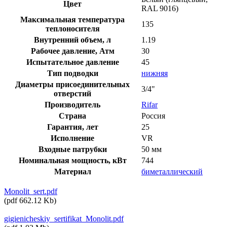
Цвет
RAL 9016)
Максимальная температура
135
теплоносителя
Внутренний объем, л
1.19
Рабочее давление, Атм
30
Испытательное давление
45
Тип подводки
нижняя
Диаметры присоединительных
3/4"
отверстий
Производитель
Rifar
Страна
Россия
Гарантия, лет
25
Исполнение
VR
Входные патрубки
50 мм
Номинальная мощность, кВт
744
Материал
биметаллический
Monolit_sert.pdf
(
pdf
662.12 Kb
)
gigienicheskiy_sertifikat_Monolit.pdf