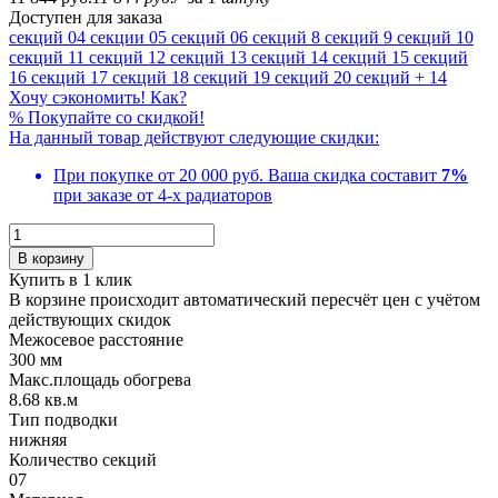
Доступен для заказа
секций
04 секции
05 секций
06 секций
8 секций
9 секций
10
секций
11 секций
12 секций
13 секций
14 секций
15 секций
16 секций
17 секций
18 секций
19 секций
20 секций
+ 14
Хочу сэкономить! Как?
%
Покупайте со скидкой!
На данный товар действуют следующие скидки:
При покупке от 20 000 руб.
Ваша скидка составит
7%
при заказе от 4-х радиаторов
В корзину
Купить в 1 клик
В корзине происходит автоматический пересчёт цен с учётом
действующих скидок
Межосевое расстояние
300 мм
Макс.площадь обогрева
8.68 кв.м
Тип подводки
нижняя
Количество cекций
07