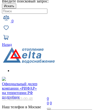
Введите поисковый запрос:
Искать
0
Назад
Официальный дилер
компании «РИФАР»
на территории РФ
подробнее
+7 (495) 983-00-48
0
0
0
Наш телефон в Москве