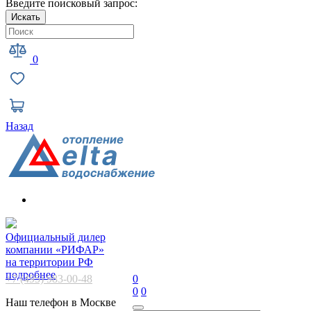
Введите поисковый запрос:
Искать
0
Назад
Официальный дилер
компании «РИФАР»
на территории РФ
подробнее
+7 (495) 983-00-48
0
0
0
Наш телефон в Москве