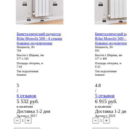
Биметаллический радиатор
Биметаллический ра
Rifar Monolit 500 - 4 секции
Rifar Monolit 500 - 
боковое подключение
боковое подключени
Мощность, Вт
Мощность, Вт
764
955
Высота x Ширина, мм
Высота x Ширина, мм
577 x 320
577 x 400
Площадь обогрева, м
Площадь обогрева, м
7.64
9.55
Тип подключения
Тип подключения
боковое
боковое
5
4.8
/
/
6 отзывов
5 отзывов
5 532 руб.
6 915 руб.
в наличии
в наличии
Доставка 1-2 дня
Доставка 1-2 дня
Артикул: 3017
Артикул: 3020
−
+
−
+
1
1