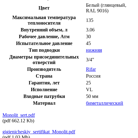
Белый (глянцевый,
Цвет
RAL 9016)
Максимальная температура
135
теплоносителя
Внутренний объем, л
3.06
Рабочее давление, Атм
30
Испытательное давление
45
Тип подводки
нижняя
Диаметры присоединительных
3/4"
отверстий
Производитель
Rifar
Страна
Россия
Гарантия, лет
25
Исполнение
VL
Входные патрубки
50 мм
Материал
биметаллический
Monolit_sert.pdf
(
pdf
662.12 Kb
)
gigienicheskiy_sertifikat_Monolit.pdf
(
pdf
1.03 Mb
)