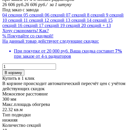
26 606 руб.
26 606 руб.
/
за 1 штуку
Под заказ с завода
04 секции
05 секций
06 секций
07 секций
8 секций
9 секций
10 секций
11 секций
12 секций
13 секций
14 секций
15
секций
16 секций
17 секций
19 секций
20 секций
+ 13
Хочу сэкономить! Как?
%
Покупайте со скидкой!
На данный товар действуют следующие скидки:
При покупке от 20 000 руб.
Ваша скидка составит
7%
при заказе от 4-х радиаторов
В корзину
Купить в 1 клик
В корзине происходит автоматический пересчёт цен с учётом
действующих скидок
Межосевое расстояние
300 мм
Макс.площадь обогрева
22.32 кв.м
Тип подводки
нижняя
Количество cекций