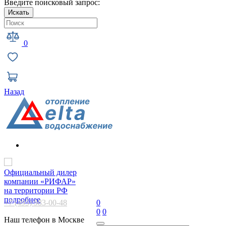
Введите поисковый запрос:
Искать
0
Назад
Официальный дилер
компании «РИФАР»
на территории РФ
подробнее
+7 (495) 983-00-48
0
0
0
Наш телефон в Москве