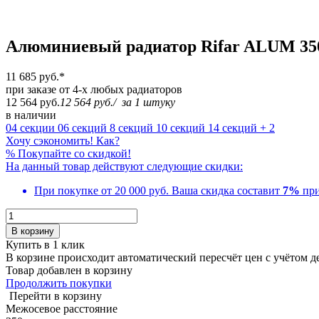
Алюминиевый радиатор Rifar ALUM 350
11 685 руб.
*
при заказе от 4-х любых радиаторов
12 564 руб.
12 564 руб.
/
за 1 штуку
в наличии
04 секции
06 секций
8 секций
10 секций
14 секций
+ 2
Хочу сэкономить! Как?
%
Покупайте со скидкой!
На данный товар действуют следующие скидки:
При покупке от 20 000 руб.
Ваша скидка составит
7%
при
В корзину
Купить в 1 клик
В корзине происходит автоматический пересчёт цен с учётом 
Товар добавлен в корзину
Продолжить покупки
Перейти в корзину
Межосевое расстояние