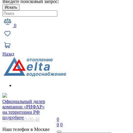
Введите поисковый запрос:
Искать
0
Назад
Официальный дилер
компании «РИФАР»
на территории РФ
подробнее
+7 (495) 983-00-48
0
0
0
Наш телефон в Москве