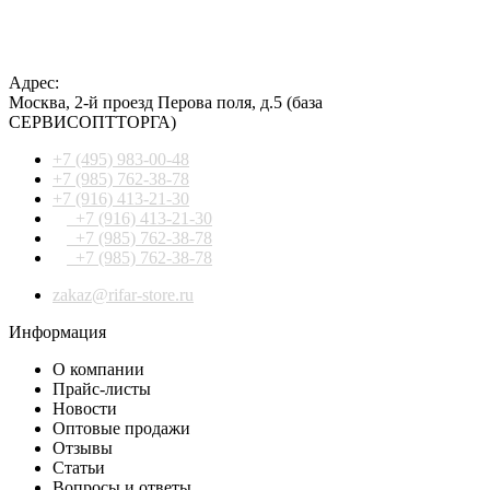
Адрес:
Москва
,
2-й проезд Перова поля, д.5
(база
СЕРВИСОПТТОРГА)
+7 (495) 983-00-48
+7 (985) 762-38-78
+7 (916) 413-21-30
+7 (916) 413-21-30
+7 (985) 762-38-78
+7 (985) 762-38-78
zakaz@rifar-store.ru
Информация
О компании
Прайс-листы
Новости
Оптовые продажи
Отзывы
Статьи
Вопросы и ответы