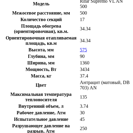
Rifar Supremo VL AN
Модель
500
Межосевое расстояние, мм
500
Количество секций
17
Площадь обогрева
34.34
(ориентировочная), кв.м.
Ориентировочная отапливаемая
34.34
площадь, кв.м
Высота, мм
575
Глубина, мм
90
Ширина, мм
1360
Мощность, Вт
3434
Масса, кг
37.4
Антрацит (матовый, DB
Цвет
703) AN
Максимальная температура
135
теплоносителя
Внутренний объем, л
3.74
Рабочее давление, Атм
30
Испытательное давление
45
Разрушающее давление на
250
разрыв, Атм