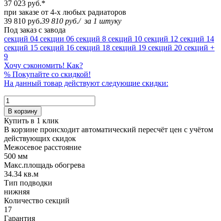
37 023 руб.
*
при заказе от 4-х любых радиаторов
39 810 руб.
39 810 руб.
/
за 1 штуку
Под заказ с завода
секций
04 секции
06 секций
8 секций
10 секций
12 секций
14
секций
15 секций
16 секций
18 секций
19 секций
20 секций
+
9
Хочу сэкономить! Как?
%
Покупайте со скидкой!
На данный товар действуют следующие скидки:
В корзину
Купить в 1 клик
В корзине происходит автоматический пересчёт цен с учётом
действующих скидок
Межосевое расстояние
500 мм
Макс.площадь обогрева
34.34 кв.м
Тип подводки
нижняя
Количество cекций
17
Гарантия