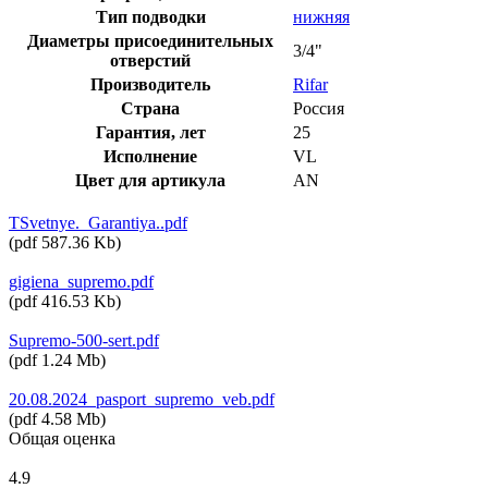
Тип подводки
нижняя
Диаметры присоединительных
3/4"
отверстий
Производитель
Rifar
Страна
Россия
Гарантия, лет
25
Исполнение
VL
Цвет для артикула
AN
TSvetnye._Garantiya..pdf
(
pdf
587.36 Kb
)
gigiena_supremo.pdf
(
pdf
416.53 Kb
)
Supremo-500-sert.pdf
(
pdf
1.24 Mb
)
20.08.2024_pasport_supremo_veb.pdf
(
pdf
4.58 Mb
)
Общая оценка
4.9