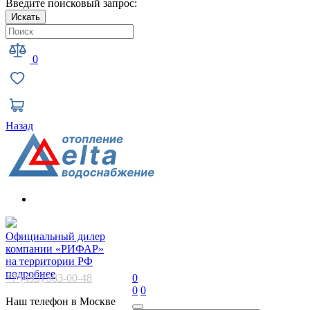
Введите поисковый запрос:
Искать
0
Назад
Официальный дилер
компании «РИФАР»
на территории РФ
подробнее
+7 (495) 983-00-48
0
0
0
Наш телефон в Москве