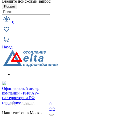
Введите поисковый запрос:
Искать
0
Назад
Официальный дилер
компании «РИФАР»
на территории РФ
подробнее
+7 (495) 983-00-48
0
0
0
Наш телефон в Москве