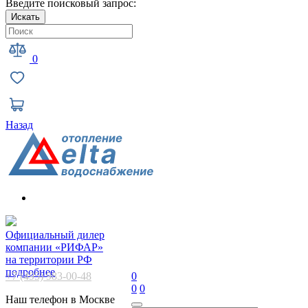
Введите поисковый запрос:
Искать
0
Назад
Официальный дилер
компании «РИФАР»
на территории РФ
подробнее
+7 (495) 983-00-48
0
0
0
Наш телефон в Москве