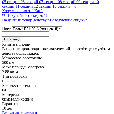
05 секций
06 секций
07 секций
08 секций
09 секций
10
секций
11 секций
12 секций
13 секций
+ 6
Хочу сэкономить! Как?
%
Покупайте со скидкой!
На данный товар действуют следующие скидки:
Цвет
В корзину
Купить в 1 клик
В корзине происходит автоматический пересчёт цен с учётом
действующих скидок
Межосевое расстояние
500 мм
Макс.площадь обогрева
7.88 кв.м
Тип подводки
нижняя
Количество cекций
04
Материал
биметаллический
Гарантия
10 лет
Все характеристики