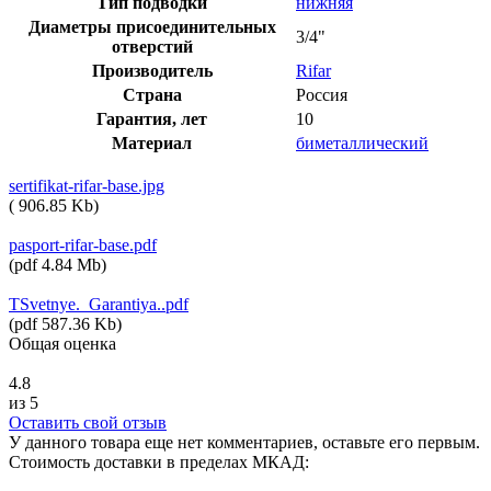
Тип подводки
нижняя
Диаметры присоединительных
3/4"
отверстий
Производитель
Rifar
Страна
Россия
Гарантия, лет
10
Материал
биметаллический
sertifikat-rifar-base.jpg
(
906.85 Kb
)
pasport-rifar-base.pdf
(
pdf
4.84 Mb
)
TSvetnye._Garantiya..pdf
(
pdf
587.36 Kb
)
Общая оценка
4.8
из 5
Оставить свой отзыв
У данного товара еще нет комментариев, оставьте его первым.
Стоимость доставки в пределах МКАД: