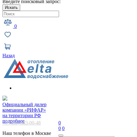
Введите поисковый запрос:
Искать
0
Назад
Официальный дилер
компании «РИФАР»
на территории РФ
подробнее
+7 (495) 983-00-48
0
0
0
Наш телефон в Москве