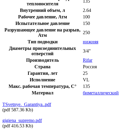
135
теплоносителя
Внутренний объем, л
2.64
Рабочее давление, Атм
100
Испытательное давление
150
Разрушающее давление на разрыв,
250
Атм
Тип подводки
нижняя
Диаметры присоединительных
3/4"
отверстий
Производитель
Rifar
Страна
Россия
Гарантия, лет
25
Исполнение
VL
Макс. рабочая температура, C°
135
Материал
биметаллический
TSvetnye._Garantiya..pdf
(
pdf
587.36 Kb
)
gigiena_supremo.pdf
(
pdf
416.53 Kb
)