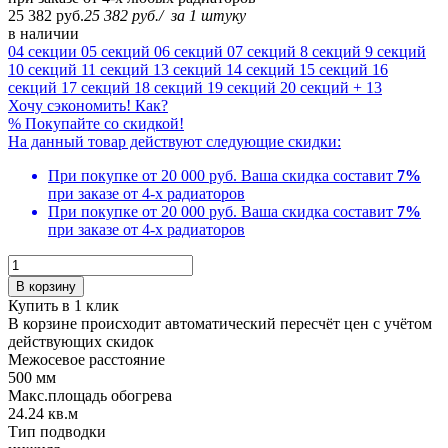
25 382 руб.
25 382 руб.
/
за 1 штуку
в наличии
04 секции
05 секций
06 секций
07 секций
8 секций
9 секций
10 секций
11 секций
13 секций
14 секций
15 секций
16
секций
17 секций
18 секций
19 секций
20 секций
+ 13
Хочу сэкономить! Как?
%
Покупайте со скидкой!
На данный товар действуют следующие скидки:
При покупке от 20 000 руб.
Ваша скидка составит
7%
при заказе от 4-х радиаторов
При покупке от 20 000 руб.
Ваша скидка составит
7%
при заказе от 4-х радиаторов
В корзину
Купить в 1 клик
В корзине происходит автоматический пересчёт цен с учётом
действующих скидок
Межосевое расстояние
500 мм
Макс.площадь обогрева
24.24 кв.м
Тип подводки