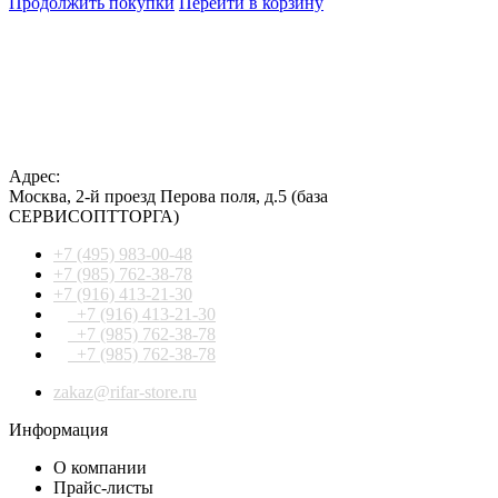
Продолжить покупки
Перейти в корзину
Адрес:
Москва
,
2-й проезд Перова поля, д.5
(база
СЕРВИСОПТТОРГА)
+7 (495) 983-00-48
+7 (985) 762-38-78
+7 (916) 413-21-30
+7 (916) 413-21-30
+7 (985) 762-38-78
+7 (985) 762-38-78
zakaz@rifar-store.ru
Информация
О компании
Прайс-листы