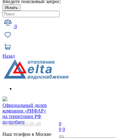
Введите поисковый запрос:
Искать
0
Назад
Официальный дилер
компании «РИФАР»
на территории РФ
подробнее
+7 (495) 983-00-48
0
0
0
Наш телефон в Москве