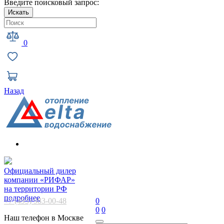
Введите поисковый запрос:
Искать
0
Назад
Официальный дилер
компании «РИФАР»
на территории РФ
подробнее
+7 (495) 983-00-48
0
0
0
Наш телефон в Москве