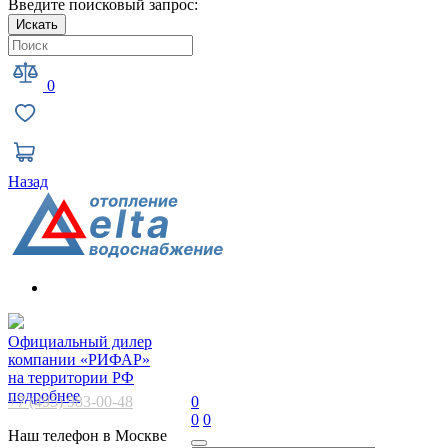
Введите поисковый запрос:
Искать
0
Назад
Официальный дилер
компании «РИФАР»
на территории РФ
подробнее
+7 (495) 983-00-48
0
0
0
Наш телефон в Москве