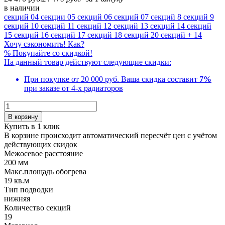
в наличии
секций
04 секции
05 секций
06 секций
07 секций
8 секций
9
секций
10 секций
11 секций
12 секций
13 секций
14 секций
15 секций
16 секций
17 секций
18 секций
20 секций
+ 14
Хочу сэкономить! Как?
%
Покупайте со скидкой!
На данный товар действуют следующие скидки:
При покупке от 20 000 руб.
Ваша скидка составит
7%
при заказе от 4-х радиаторов
В корзину
Купить в 1 клик
В корзине происходит автоматический пересчёт цен с учётом
действующих скидок
Межосевое расстояние
200 мм
Макс.площадь обогрева
19 кв.м
Тип подводки
нижняя
Количество cекций
19