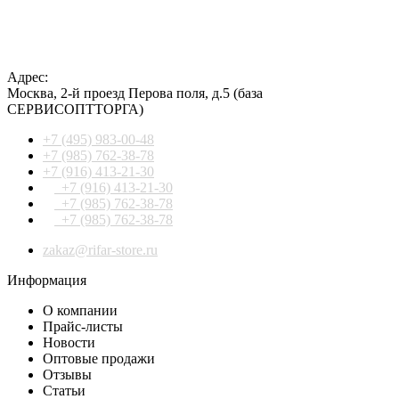
Адрес:
Москва
,
2-й проезд Перова поля, д.5
(база
СЕРВИСОПТТОРГА)
+7 (495) 983-00-48
+7 (985) 762-38-78
+7 (916) 413-21-30
+7 (916) 413-21-30
+7 (985) 762-38-78
+7 (985) 762-38-78
zakaz@rifar-store.ru
Информация
О компании
Прайс-листы
Новости
Оптовые продажи
Отзывы
Статьи