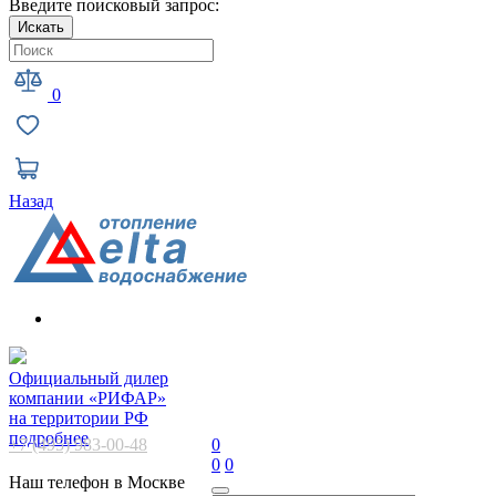
Введите поисковый запрос:
Искать
0
Назад
Официальный дилер
компании «РИФАР»
на территории РФ
подробнее
+7 (495) 983-00-48
0
0
0
Наш телефон в Москве