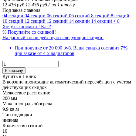
12 436 руб.
12 436 руб.
/
за 1 штуку
Под заказ с завода
04 секции
04 секции
06 секций
06 секций
8 секций
8 секций
10 секций
12 секций
12 секций
14 секций
14 секций
+ 8
Хочу сэкономить! Как?
%
Покупайте со скидкой!
На данный товар действуют следующие скидки:
При покупке от 20 000 руб.
Ваша скидка составит
7%
при заказе от 4-х радиаторов
В корзину
Купить в 1 клик
В корзине происходит автоматический пересчёт цен с учётом
действующих скидок
Межосевое расстояние
200 мм
Макс.площадь обогрева
9.9 кв.м
Тип подводки
нижняя
Количество cекций
10