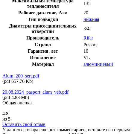
Максимальная температура
135
теплоносителя
Рабочее давление, Атм
20
Тип подводки
нижняя
Диаметры присоединительных
3/4"
отверстий
Производитель
Rifar
Страна
Россия
Гарантия, лет
10
Исполнение
VL
Материал
алюминиевый
Alum_200_sert.pdf
(
pdf
657.76 Kb
)
20.08.2024_pasport_alum_veb.pdf
(
pdf
4.88 Mb
)
Общая оценка
4.8
из 5
Оставить свой отзыв
У данного товара еще нет комментариев, оставьте его первым.