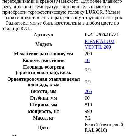
переходниками и краном Маевского. Для более плавного
регулирования температуры дополнительно можно
приобрести термостатическую головку LUXOR. Узлы и
головки представлены в разделе сопутствующих товаров.
Радиаторы могут быть изготовлены в любом цвете по
таблице RAL.
Артикул
R-AL-200-10-VL
RIFAR ALUM
Модель
VENTIL 200
Межосевое расстояние, мм
200
Количество секций
10
Площадь обогрева
9.9
(ориентировочная), кв.м.
Ориентировочная отапливаемая
9.9
площадь, кв.м
Высота, мм
265
Глубина, мм
90
Ширина, мм
810
Мощность, Вт
990
Масса, кг
7.2
Белый (глянцевый,
Цвет
RAL 9016)